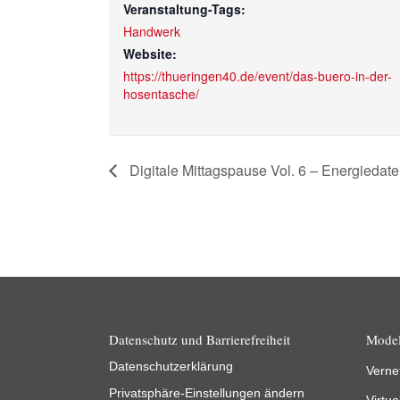
Veranstaltung-Tags:
Handwerk
Website:
https://thueringen40.de/event/das-buero-in-der-
hosentasche/
Digitale Mittagspause Vol. 6 – Energiedate
Datenschutz und Barrierefreiheit
Model
Datenschutzerklärung
Verne
Privatsphäre-Einstellungen ändern