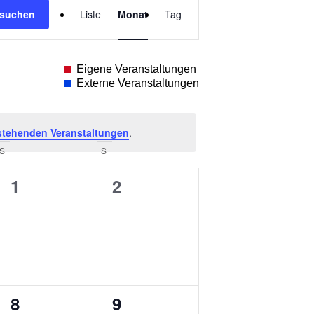
 suchen
Liste
Monat
Tag
Ansichten-
Navigation
Eigene Veranstaltungen
Externe Veranstaltungen
stehenden Veranstaltungen
.
S
SAMSTAG
S
SONNTAG
0
0
1
2
ungen,
Veranstaltungen,
Veranstaltungen,
0
0
8
9