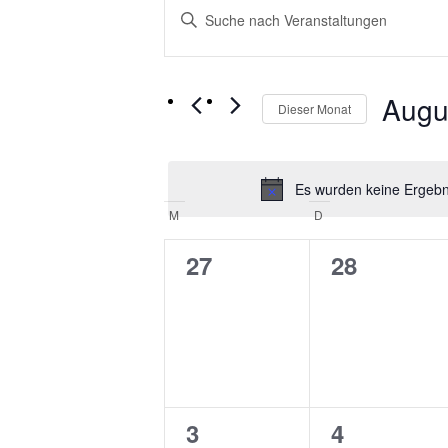
Bitte
Suche
Schlüsselwort
und
eingeben.
Suche
Ansichten,
nach
Augu
Dieser Monat
Navigation
Veranstaltungen
Schlüsselwort.
Datum
wählen.
Es wurden keine Ergebni
Kalender
M
MONTAG
D
DIENSTAG
von
0
0
27
28
Veranstaltungen
Veranstaltungen,
Veranstal
0
0
3
4