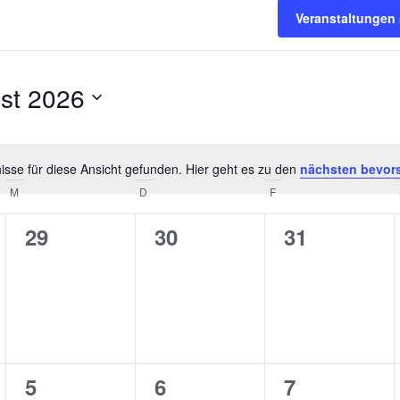
Veranstaltungen
st 2026
sse für diese Ansicht gefunden. Hier geht es zu den
nächsten bevor
Hinweis
M
MITTWOCH
D
DONNERSTAG
F
FREITAG
0
0
0
29
30
31
tungen,
Veranstaltungen,
Veranstaltungen,
Veranstalt
0
0
0
5
6
7