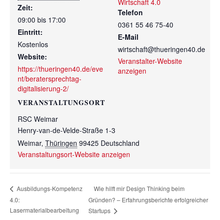
Wirtschaft 4.0
Zeit:
Telefon
09:00 bis 17:00
0361 55 46 75-40
Eintritt:
E-Mail
Kostenlos
wirtschaft@thueringen40.de
Website:
Veranstalter-Website
https://thueringen40.de/eve
anzeigen
nt/beratersprechtag-
digitalisierung-2/
VERANSTALTUNGSORT
RSC Weimar
Henry-van-de-Velde-Straße 1-3
Weimar
,
Thüringen
99425
Deutschland
Veranstaltungsort-Website anzeigen
Wie hilft mir Design Thinking beim
Ausbildungs-Kompetenz
4.0:
Gründen? – Erfahrungsberichte erfolgreicher
Lasermaterialbearbeitung
Startups