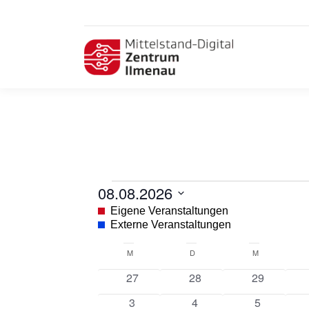
Veranstaltungen
08.08.2026
Datum
Eigene Veranstaltungen
wählen.
Externe Veranstaltungen
Kalender
M
MONTAG
D
DIENSTAG
M
MITTWOCH
von
0
0
0
27
28
29
Veranstaltungen
Veranstaltungen
Veranstaltungen
Veranstalt
0
0
0
3
4
5