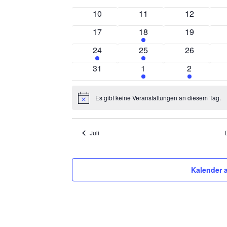
Veranstaltungen
Veranstaltungen
Veranstalt
0
0
0
10
11
12
Veranstaltungen
Veranstaltungen
Veranstalt
0
1
0
17
18
19
Veranstaltungen
Veranstaltung
Veranstalt
1
1
0
24
25
26
Veranstaltung
Veranstaltung
Veranstalt
0
2
1
31
1
2
Veranstaltungen
Veranstaltungen
Veranstalt
Es gibt keine Veranstaltungen an diesem Tag.
Hinweis
Juli
Kalender 