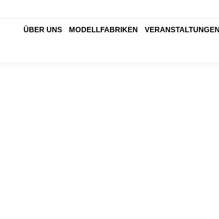
ÜBER UNS
MODELLFABRIKEN
VERANSTALTUNGE
Digitale Mittagspause Vol. 6 –
Pr
Energiedaten-Monitoring und KI
Tr