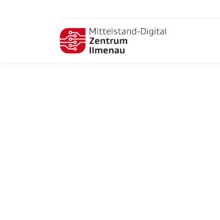
KI-Entwicklerstammtisch –
Dateninterpolation und Artefaktkorrektur