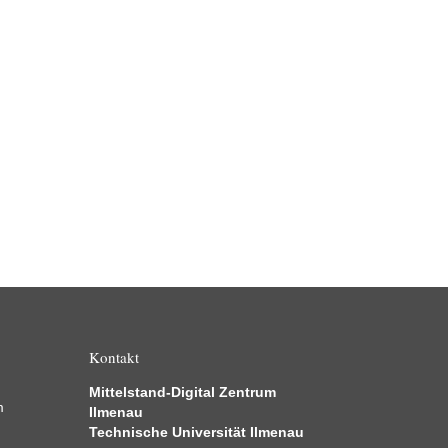
„go-digital“ wird bis 2024 verlängert
ws
26.01.2022
 27. Dezember 2021 wurde die neue
derrichtlinie „go-digital“ im Bundesanzeiger
öffentlicht. Auf ihrer Grundlage fördert das
desministerium für Wirtschaft…
Weiterlesen
Kontakt
Mittelstand-Digital Zentrum
m
Ilmenau
Technische Universität Ilmenau