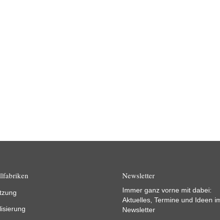
– 
News
13.08.2022
Ne
Die Bundesregierung hat im Bundeshaushalt
Am
2022 und im Rahmen des Regierungsentwurfs für
För
den Haushalt 2023 trotz der schwierigen
ver
finanzpolitischen Ausgangslage…
Bun
Weiterlesen
lfabriken
Newsletter
Immer ganz vorne mit dabei:
tzung
Aktuelles, Termine und Ideen i
lisierung
Newsletter