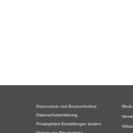
News
02.04.2025
Viele Innovationen entstehen heute durch
Anwendung digitaler Technologien. Wer als
mittelständisches Unternehmen in Forschung und
Entwicklung investiert, sollte mögliche staatliche…
Weiterlesen
Datenschutz und Barrierefreiheit
Model
Datenschutzerklärung
Verne
Privatsphäre-Einstellungen ändern
Virtua
Historie der Privatsphäre-