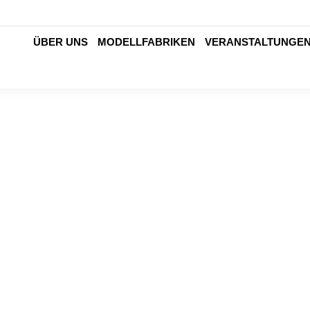
ÜBER UNS
MODELLFABRIKEN
VERANSTALTUNGE
Förderprogramme: Mittelstand begrüßt
„W
Wiederbelebung des ZIM
be