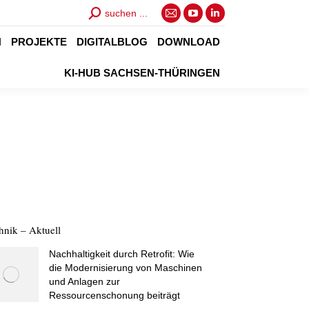
Search:
suchen ...
E-
YouTube
Linkedin
Mail
page
page
N
PROJEKTE
DIGITALBLOG
DOWNLOAD
page
opens
opens
KI-HUB SACHSEN-THÜRINGEN
opens
in
in
in
new
new
new
window
window
window
hnik – Aktuell
Nachhaltigkeit durch Retrofit: Wie
die Modernisierung von Maschinen
und Anlagen zur
Ressourcenschonung beiträgt