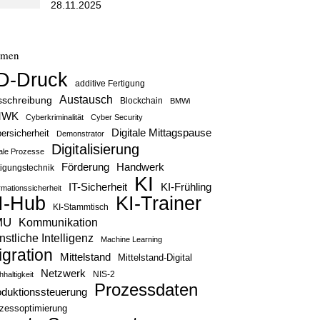
28.11.2025
emen
D-Druck
additive Fertigung
Austausch
sschreibung
Blockchain
BMWi
MWK
Cyberkriminalität
Cyber Security
Digitale Mittagspause
ersicherheit
Demonstrator
Digitalisierung
tale Prozesse
Handwerk
Förderung
tigungstechnik
KI
IT-Sicherheit
KI-Frühling
rmationssicherheit
KI-Trainer
I-Hub
KI-Stammtisch
MU
Kommunikation
stliche Intelligenz
Machine Learning
igration
Mittelstand
Mittelstand-Digital
Netzwerk
haltigkeit
NIS-2
Prozessdaten
oduktionssteuerung
zessoptimierung