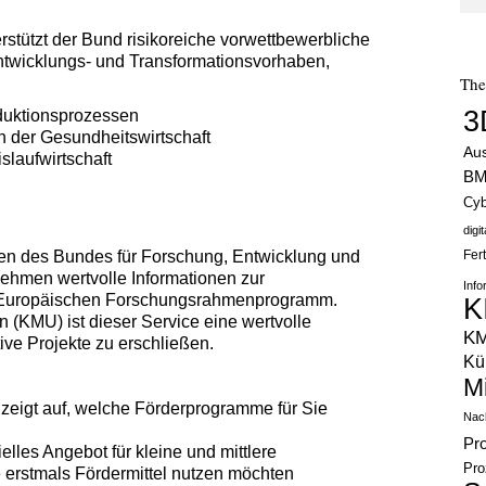
terstützt der Bund risikoreiche vorwettbewerbliche
twicklungs- und Transformationsvorhaben,
Th
3
oduktionsprozessen
n der Gesundheitswirtschaft
Au
slaufwirtschaft
B
Cyb
digi
en des Bundes für Forschung, Entwicklung und
Fer
nehmen wertvolle Informationen zur
Info
m Europäischen Forschungsrahmenprogramm.
K
 (KMU) ist dieser Service eine wertvolle
K
tive Projekte zu erschließen.
Kün
M
zeigt auf, welche Förderprogramme für Sie
Nach
Pr
elles Angebot für kleine und mittlere
Pro
e erstmals Fördermittel nutzen möchten