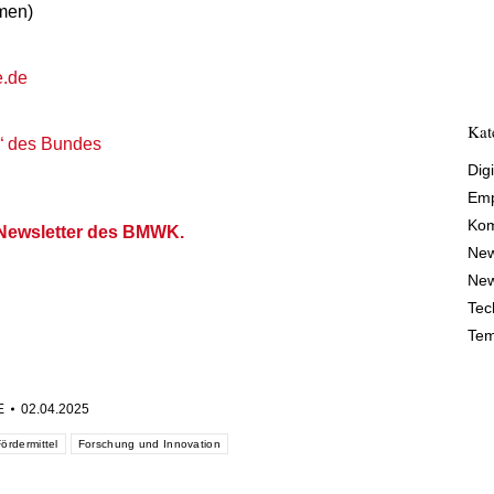
men)
e.de
Kat
n“ des Bundes
Digi
Emp
Kom
l Newsletter des BMWK.
Ne
New
Tec
Tem
E
02.04.2025
ördermittel
Forschung und Innovation