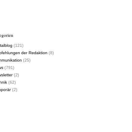
egorien
talblog
(121)
fehlungen der Redaktion
(8)
munikation
(25)
ws
(791)
sletter
(2)
hnik
(62)
porär
(2)