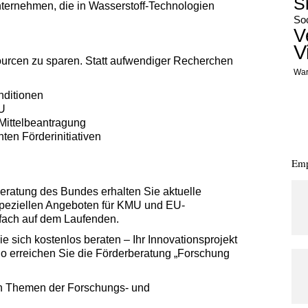
S
ternehmen, die in Wasserstoff-Technologien
Soc
V
V
sourcen zu sparen. Statt aufwendiger Recherchen
War
nditionen
EU
Mittelbeantragung
ten Förderinitiativen
Emp
eratung des Bundes erhalten Sie aktuelle
peziellen Angeboten für KMU und EU-
nfach auf dem Laufenden.
e sich kostenlos beraten – Ihr Innovationsprojekt
 So erreichen Sie die Förderberatung „Forschung
len Themen der Forschungs- und