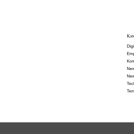
Kat
Digi
Emp
Kom
Ne
New
Tec
Tem