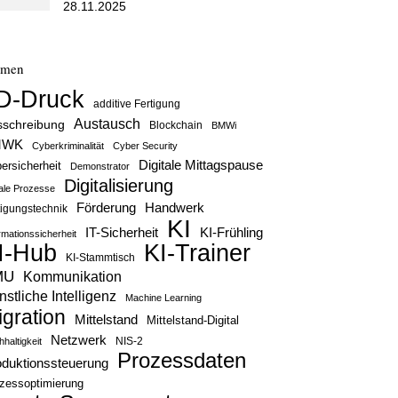
28.11.2025
emen
D-Druck
additive Fertigung
Austausch
sschreibung
Blockchain
BMWi
MWK
Cyberkriminalität
Cyber Security
Digitale Mittagspause
ersicherheit
Demonstrator
Digitalisierung
tale Prozesse
Handwerk
Förderung
tigungstechnik
KI
IT-Sicherheit
KI-Frühling
rmationssicherheit
KI-Trainer
I-Hub
KI-Stammtisch
MU
Kommunikation
stliche Intelligenz
Machine Learning
igration
Mittelstand
Mittelstand-Digital
Netzwerk
haltigkeit
NIS-2
Prozessdaten
oduktionssteuerung
zessoptimierung