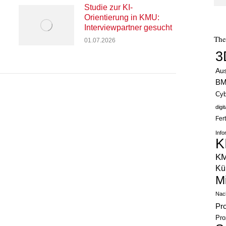
Studie zur KI-
Orientierung in KMU:
Interviewpartner gesucht
Th
01.07.2026
3
Au
B
Cyb
digi
Fer
Info
K
K
Kün
M
Nach
Pr
Pro