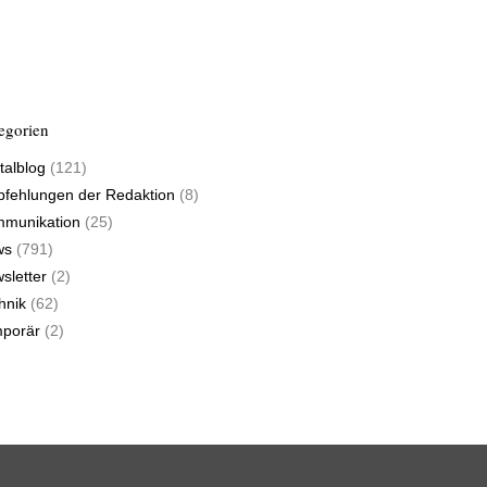
egorien
talblog
(121)
fehlungen der Redaktion
(8)
munikation
(25)
ws
(791)
sletter
(2)
hnik
(62)
porär
(2)