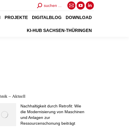
Search:
suchen ...
E-
YouTube
Linkedin
Mail
page
page
N
PROJEKTE
DIGITALBLOG
DOWNLOAD
page
opens
opens
KI-HUB SACHSEN-THÜRINGEN
opens
in
in
in
new
new
new
window
window
window
hnik – Aktuell
Nachhaltigkeit durch Retrofit: Wie
die Modernisierung von Maschinen
und Anlagen zur
Ressourcenschonung beiträgt