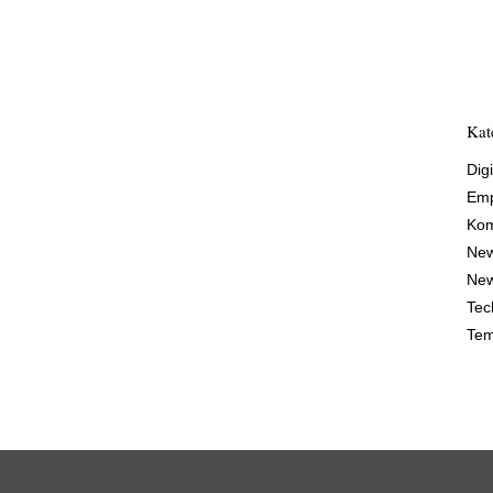
Kat
Digi
Emp
Kom
Ne
New
Tec
Tem