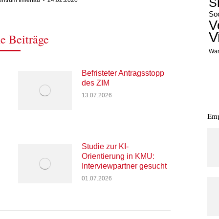
S
Zentrum Ilmenau
24.02.2020
Soc
V
V
e Beiträge
War
Befristeter Antragsstopp
des ZIM
13.07.2026
Emp
Studie zur KI-
Orientierung in KMU:
Interviewpartner gesucht
01.07.2026