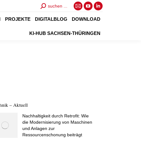
Search:
suchen ...
E-
YouTube
Linkedin
Mail
page
page
N
PROJEKTE
DIGITALBLOG
DOWNLOAD
page
opens
opens
KI-HUB SACHSEN-THÜRINGEN
opens
in
in
in
new
new
new
window
window
window
hnik – Aktuell
Nachhaltigkeit durch Retrofit: Wie
die Modernisierung von Maschinen
und Anlagen zur
Ressourcenschonung beiträgt