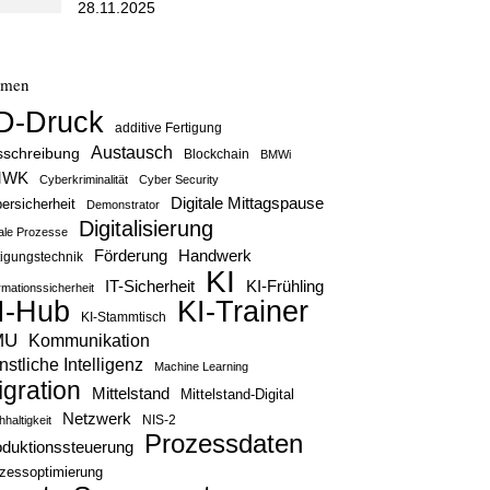
28.11.2025
emen
D-Druck
additive Fertigung
Austausch
sschreibung
Blockchain
BMWi
MWK
Cyberkriminalität
Cyber Security
Digitale Mittagspause
ersicherheit
Demonstrator
Digitalisierung
tale Prozesse
Handwerk
Förderung
tigungstechnik
KI
IT-Sicherheit
KI-Frühling
rmationssicherheit
KI-Trainer
I-Hub
KI-Stammtisch
MU
Kommunikation
stliche Intelligenz
Machine Learning
igration
Mittelstand
Mittelstand-Digital
Netzwerk
haltigkeit
NIS-2
Prozessdaten
oduktionssteuerung
zessoptimierung