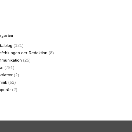
egorien
talblog
(121)
fehlungen der Redaktion
(8)
munikation
(25)
ws
(791)
sletter
(2)
hnik
(62)
porär
(2)