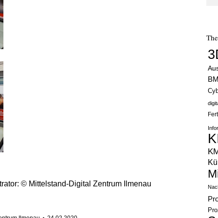
Th
3
Au
B
Cyb
digi
Fer
Info
K
K
Kün
M
rator: © Mittelstand-Digital Zentrum Ilmenau
Nach
Pr
Pro