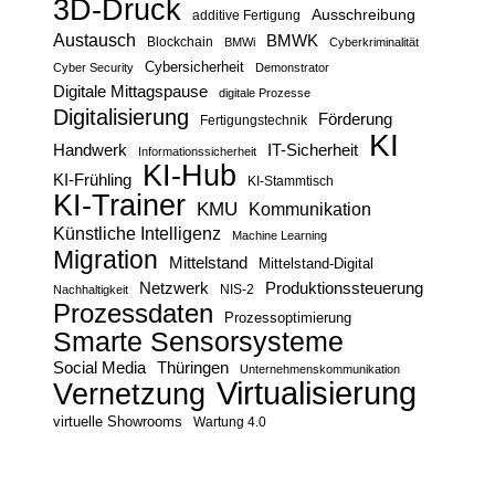
3D-Druck
Ausschreibung
additive Fertigung
Austausch
BMWK
Blockchain
BMWi
Cyberkriminalität
Cybersicherheit
Cyber Security
Demonstrator
Digitale Mittagspause
digitale Prozesse
Digitalisierung
Förderung
Fertigungstechnik
KI
Handwerk
IT-Sicherheit
Informationssicherheit
KI-Hub
KI-Frühling
KI-Stammtisch
KI-Trainer
KMU
Kommunikation
Künstliche Intelligenz
Machine Learning
Migration
Mittelstand
Mittelstand-Digital
Netzwerk
Produktionssteuerung
Nachhaltigkeit
NIS-2
Prozessdaten
Prozessoptimierung
Smarte Sensorsysteme
Social Media
Thüringen
Unternehmenskommunikation
Virtualisierung
Vernetzung
virtuelle Showrooms
Wartung 4.0