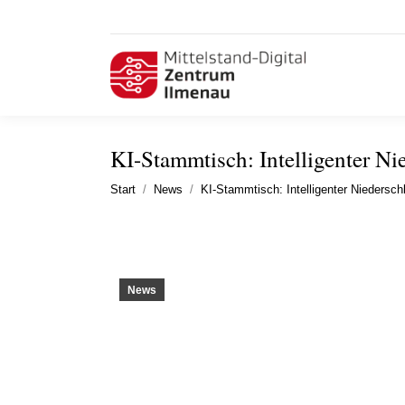
KI-Stammtisch: Intelligenter Ni
Sie befinden sich hier:
Start
News
KI-Stammtisch: Intelligenter Niedersc
News