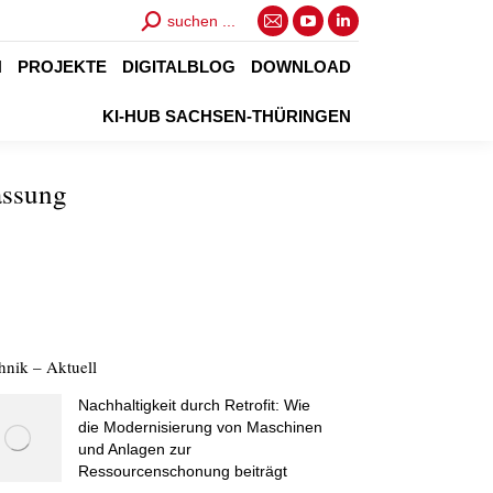
Search:
suchen ...
E-
YouTube
Linkedin
Mail
page
page
N
PROJEKTE
DIGITALBLOG
DOWNLOAD
page
opens
opens
KI-HUB SACHSEN-THÜRINGEN
opens
in
in
in
new
new
assung
new
window
window
window
hnik – Aktuell
Nachhaltigkeit durch Retrofit: Wie
die Modernisierung von Maschinen
und Anlagen zur
Ressourcenschonung beiträgt