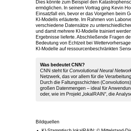
Dies könnte zum Beispiel den Katastrophensc
ermöglichen. In seinem Vortrag ging Kevin Ho
Einsatzfall ein, bevor er das Vorgehen beim 
KI-Modells erläuterte. Im Rahmen von Labor
verschiedene Datensätze zu unterschiedlichen
und damit mehrere KI-Modelle trainiert werde
Ergebnisse lieferte. Abschließende Fragen de
Bedeutung von Echtzeit bei Wettervorhersage
KI-Modelle auf ressourcenbeschränkten Sens
Was bedeutet CNN?
CNN steht für
Convolutional Neural Networ
Netzwerk, das vor allem für die Verarbeitun
Durch die Faltungsschichten (Convolutions)
großen Datenmengen – ideal für Anwendun
oder, wie im Projekt „lokalRAIN“, die Analy
Bildquellen
KI-Stammtisch lokalRAIN: © Mittelstand-Di