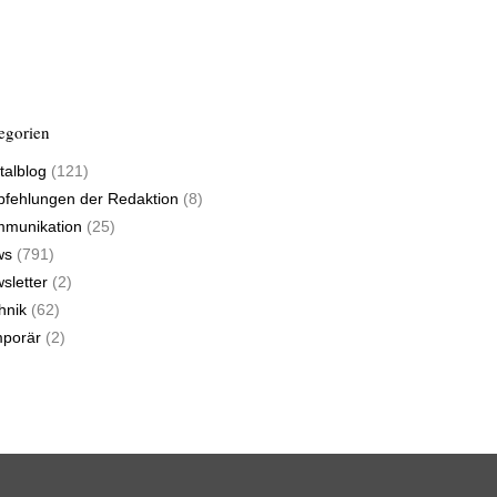
egorien
talblog
(121)
fehlungen der Redaktion
(8)
munikation
(25)
ws
(791)
sletter
(2)
hnik
(62)
porär
(2)