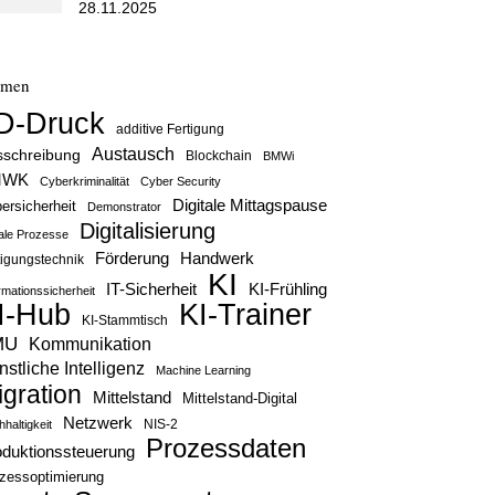
28.11.2025
emen
D-Druck
additive Fertigung
Austausch
sschreibung
Blockchain
BMWi
MWK
Cyberkriminalität
Cyber Security
Digitale Mittagspause
ersicherheit
Demonstrator
Digitalisierung
tale Prozesse
Handwerk
Förderung
tigungstechnik
KI
IT-Sicherheit
KI-Frühling
rmationssicherheit
KI-Trainer
I-Hub
KI-Stammtisch
MU
Kommunikation
stliche Intelligenz
Machine Learning
igration
Mittelstand
Mittelstand-Digital
Netzwerk
haltigkeit
NIS-2
Prozessdaten
oduktionssteuerung
zessoptimierung