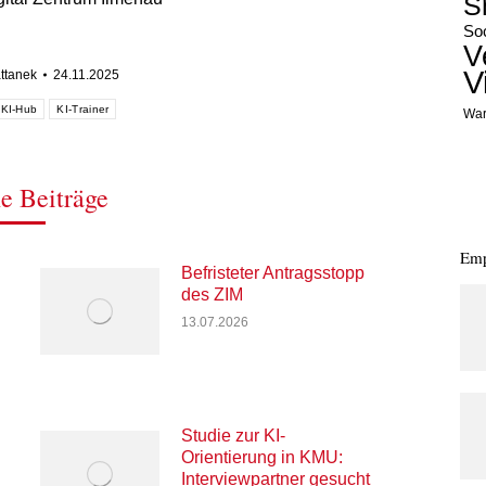
S
Soc
V
V
ttanek
24.11.2025
KI-Hub
KI-Trainer
War
e Beiträge
Emp
Befristeter Antragsstopp
des ZIM
13.07.2026
Studie zur KI-
Orientierung in KMU:
Interviewpartner gesucht