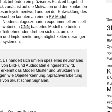
hutzbehörden ein präziseres Echtzeit-Lagebild
ck zunächst auf die Motivation und den konkreten
Gesamtsystementwurf und bei der Entwicklung des
versuchen konnten an einem
PV-Modul
Th
 Niederschlagsszenarien experimentell ermittelt
3
n, wobei ein
CNN
-basiertes Modell die besten
r Teilnehmenden drehten sich u.a. um die
Au
n und Implementierungsmöglichkeiten derartiger
B
orsystemen.
Cyb
digi
Fer
k
. Es handelt sich um ein spezielles neuronales
g von Bild- und Audiodaten eingesetzt wird.
Info
K
 erkennt das Modell Muster und Strukturen in
gen wie Objekterkennung, Sprachverarbeitung
K
se von akustischen Signalen.
Kün
M
Nach
Pr
Pro
gital Zentrum Ilmenau