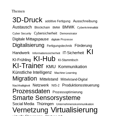
Themen
3D-Druck
Ausschreibung
additive Fertigung
Austausch
BMWK
Blockchain
BMWi
Cyberkriminalität
Cybersicherheit
Cyber Security
Demonstrator
Digitale Mittagspause
digitale Prozesse
Digitalisierung
Förderung
Fertigungstechnik
KI
Handwerk
IT-Sicherheit
Informationssicherheit
KI-Hub
KI-Frühling
KI-Stammtisch
KI-Trainer
KMU
Kommunikation
Künstliche Intelligenz
Machine Learning
Migration
Mittelstand
Mittelstand-Digital
Netzwerk
Produktionssteuerung
Nachhaltigkeit
NIS-2
Prozessdaten
Prozessoptimierung
Smarte Sensorsysteme
Social Media
Thüringen
Unternehmenskommunikation
Virtualisierung
Vernetzung