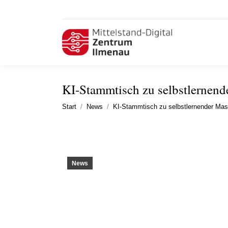
KI-Stammtisch zu selbstlernend
Sie befinden sich hier:
Start
News
KI-Stammtisch zu selbstlernender Ma
News