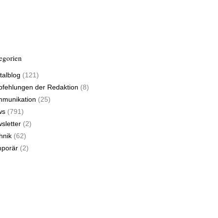
egorien
talblog
(121)
fehlungen der Redaktion
(8)
munikation
(25)
ws
(791)
sletter
(2)
hnik
(62)
porär
(2)