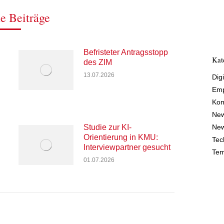
e Beiträge
Befristeter Antragsstopp
Kat
des ZIM
13.07.2026
Digi
Emp
Kom
Ne
Studie zur KI-
New
Orientierung in KMU:
Tec
Interviewpartner gesucht
Tem
01.07.2026