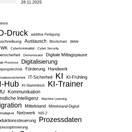
28.11.2025
emen
D-Druck
additive Fertigung
Austausch
sschreibung
Blockchain
BMWi
MWK
Cyberkriminalität
Cyber Security
Digitale Mittagspause
ersicherheit
Demonstrator
Digitalisierung
tale Prozesse
Handwerk
Förderung
tigungstechnik
KI
IT-Sicherheit
KI-Frühling
rmationssicherheit
KI-Trainer
I-Hub
KI-Stammtisch
MU
Kommunikation
stliche Intelligenz
Machine Learning
igration
Mittelstand
Mittelstand-Digital
Netzwerk
haltigkeit
NIS-2
Prozessdaten
oduktionssteuerung
zessoptimierung