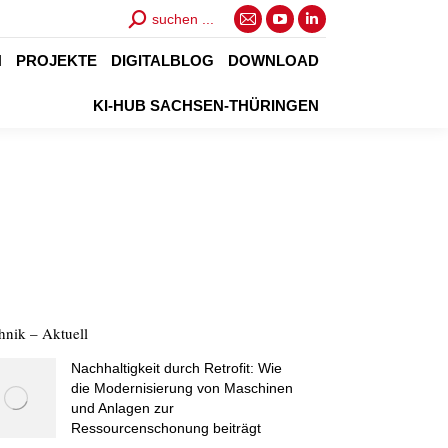
Search:
suchen ...
E-
YouTube
Linkedin
Mail
page
page
N
PROJEKTE
DIGITALBLOG
DOWNLOAD
page
opens
opens
KI-HUB SACHSEN-THÜRINGEN
opens
in
in
in
new
new
new
window
window
window
hnik – Aktuell
Nachhaltigkeit durch Retrofit: Wie
die Modernisierung von Maschinen
und Anlagen zur
Ressourcenschonung beiträgt