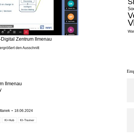
S
Soc
V
V
War
d-Digital Zentrum Ilmenau
vergrößert den Ausschnitt
Emp
rum Ilmenau
y
ttanek
18.06.2024
KI-Hub
KI-Trainer