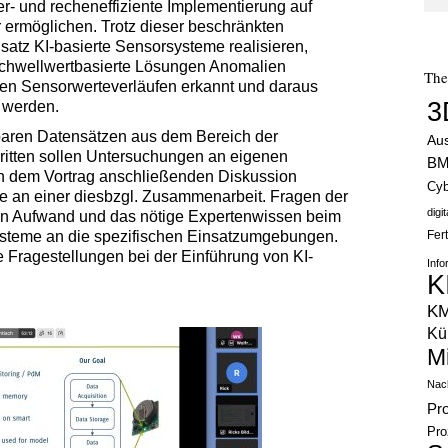
r- und recheneffiziente Implementierung auf
r ermöglichen. Trotz dieser beschränkten
tz KI-basierte Sensorsysteme realisieren,
schwellwertbasierte Lösungen Anomalien
Th
en Sensorwerteverläufen erkannt und daraus
3
 werden.
gbaren Datensätzen aus dem Bereich der
Au
ritten sollen Untersuchungen an eigenen
B
ich dem Vortrag anschließenden Diskussion
Cyb
sse an einer diesbzgl. Zusammenarbeit. Fragen der
digi
en Aufwand und das nötige Expertenwissen beim
steme an die spezifischen Einsatzumgebungen.
Fer
 Fragestellungen bei der Einführung von KI-
Info
K
K
Kün
M
Nach
Pr
Pro