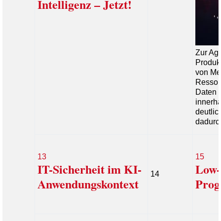
Intelligenz – Jetzt!
Zur Ag
Produk
von Mes
Ressou
Daten 
innerha
deutlic
dadurc
13
15
IT-Sicherheit im KI-
Low-
14
Anwendungskontext
Prog