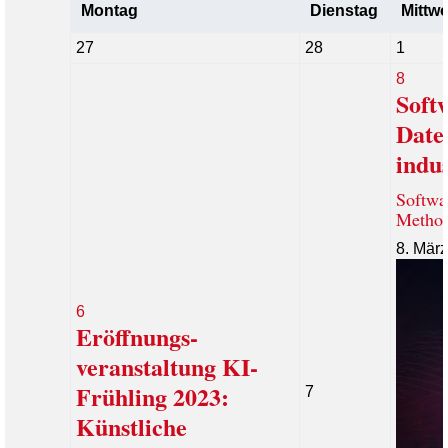
Montag
Dienstag
Mittw
27
28
1
8
Soft
Date
indu
Softwa
Method
8. März
6
Eröffnungs-
veranstaltung KI-
Frühling 2023:
7
Künstliche