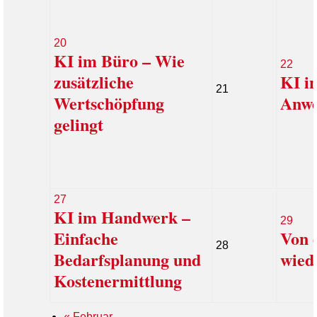
20
KI im Büro – Wie
22
zusätzliche
KI i
21
Wertschöpfung
Anw
gelingt
27
KI im Handwerk –
29
Einfache
Von 
28
Bedarfsplanung und
wied
Kostenermittlung
«
Februar