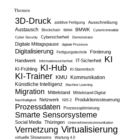
Themen
3D-Druck
Ausschreibung
additive Fertigung
Austausch
BMWK
Blockchain
BMWi
Cyberkriminalität
Cybersicherheit
Cyber Security
Demonstrator
Digitale Mittagspause
digitale Prozesse
Digitalisierung
Förderung
Fertigungstechnik
KI
Handwerk
IT-Sicherheit
Informationssicherheit
KI-Hub
KI-Frühling
KI-Stammtisch
KI-Trainer
KMU
Kommunikation
Künstliche Intelligenz
Machine Learning
Migration
Mittelstand
Mittelstand-Digital
Netzwerk
Produktionssteuerung
Nachhaltigkeit
NIS-2
Prozessdaten
Prozessoptimierung
Smarte Sensorsysteme
Social Media
Thüringen
Unternehmenskommunikation
Virtualisierung
Vernetzung
virtuelle Showrooms
Wartung 4.0