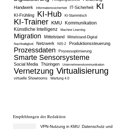
KI
Handwerk
IT-Sicherheit
Informationssicherheit
KI-Hub
KI-Frühling
KI-Stammtisch
KI-Trainer
KMU
Kommunikation
Künstliche Intelligenz
Machine Learning
Migration
Mittelstand
Mittelstand-Digital
Netzwerk
Produktionssteuerung
Nachhaltigkeit
NIS-2
Prozessdaten
Prozessoptimierung
Smarte Sensorsysteme
Social Media
Thüringen
Unternehmenskommunikation
Virtualisierung
Vernetzung
virtuelle Showrooms
Wartung 4.0
Empfehlungen der Redaktion
VPN-Nutzung in KMU: Datenschutz und