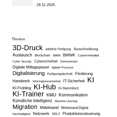
28.11.2025
Themen
3D-Druck
Ausschreibung
additive Fertigung
Austausch
BMWK
Blockchain
BMWi
Cyberkriminalität
Cybersicherheit
Cyber Security
Demonstrator
Digitale Mittagspause
digitale Prozesse
Digitalisierung
Förderung
Fertigungstechnik
KI
Handwerk
IT-Sicherheit
Informationssicherheit
KI-Hub
KI-Frühling
KI-Stammtisch
KI-Trainer
KMU
Kommunikation
Künstliche Intelligenz
Machine Learning
Migration
Mittelstand
Mittelstand-Digital
Netzwerk
Produktionssteuerung
Nachhaltigkeit
NIS-2