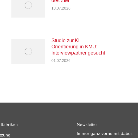
des ZIM
13.07.2026
Studie zur KI-
Orientierung in KMU:
Interviewpartner gesucht
01.07.2026
lfabriken
Newsletter
Immer ganz vorne mit dabei:
tzung