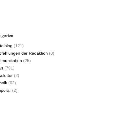
egorien
talblog
(121)
fehlungen der Redaktion
(8)
munikation
(25)
ws
(791)
sletter
(2)
hnik
(62)
porär
(2)