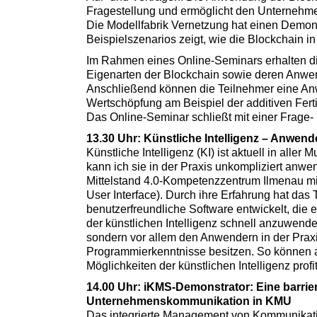
Fragestellung und ermöglicht den Unternehmen
Die Modellfabrik Vernetzung hat einen Demons
Beispielszenarios zeigt, wie die Blockchain 
Im Rahmen eines Online-Seminars erhalten di
Eigenarten der Blockchain sowie deren Anwen
Anschließend können die Teilnehmer eine An
Wertschöpfung am Beispiel der additiven Ferti
Das Online-Seminar schließt mit einer Frage-
13.30 Uhr: Künstliche Intelligenz – Anwen
Künstliche Intelligenz (KI) ist aktuell in alle
kann ich sie in der Praxis unkompliziert anw
Mittelstand 4.0-Kompetenzzentrum Ilmenau mit H
User Interface). Durch ihre Erfahrung hat das 
benutzerfreundliche Software entwickelt, die
der künstlichen Intelligenz schnell anzuwenden
sondern vor allem den Anwendern in der Prax
Programmierkenntnisse besitzen. So können 
Möglichkeiten der künstlichen Intelligenz profi
14.00 Uhr: iKMS-Demonstrator: Eine barrie
Unternehmenskommunikation in KMU
Das integrierte Management von Kommunikati