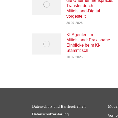
die Unternehmenspraxis:
Transfer durch
Mittelstand-Digital
vorgestellt
30.07.2026
KI-Agenten im
Mittelstand: Praxisnahe
Einblicke beim KI-
Stammtisch
10.07.2026
Datenschutz und Barrierefreiheit
Model
Datenschutzerklärung
Verne