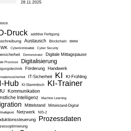
28.11.2025
emen
D-Druck
additive Fertigung
Austausch
sschreibung
Blockchain
BMWi
MWK
Cyberkriminalität
Cyber Security
Digitale Mittagspause
ersicherheit
Demonstrator
Digitalisierung
tale Prozesse
Handwerk
Förderung
tigungstechnik
KI
IT-Sicherheit
KI-Frühling
rmationssicherheit
KI-Trainer
I-Hub
KI-Stammtisch
MU
Kommunikation
stliche Intelligenz
Machine Learning
igration
Mittelstand
Mittelstand-Digital
Netzwerk
haltigkeit
NIS-2
Prozessdaten
oduktionssteuerung
zessoptimierung