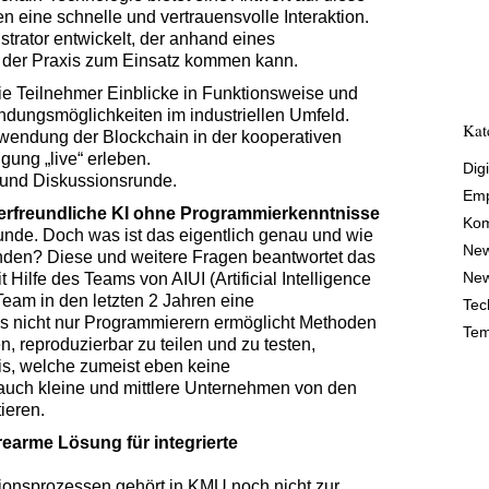
 eine schnelle und vertrauensvolle Interaktion.
trator entwickelt, der anhand eines
in der Praxis zum Einsatz kommen kann.
e Teilnehmer Einblicke in Funktionsweise und
dungsmöglichkeiten im industriellen Umfeld.
Kat
wendung der Blockchain in der kooperativen
gung „live“ erleben.
Digi
 und Diskussionsrunde.
Emp
derfreundliche KI ohne Programmierkenntnisse
Kom
r Munde. Doch was ist das eigentlich genau und wie
Ne
enden? Diese und weitere Fragen beantwortet das
New
ilfe des Teams von AIUI (Artificial Intelligence
Team in den letzten 2 Jahren eine
Tec
 es nicht nur Programmierern ermöglicht Methoden
Tem
, reproduzierbar zu teilen und zu testen,
is, welche zumeist eben keine
auch kleine und mittlere Unternehmen von den
tieren.
rearme Lösung für integrierte
onsprozessen gehört in KMU noch nicht zur