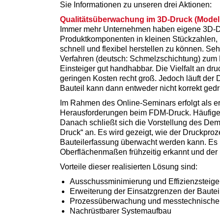
Sie Informationen zu unseren drei Aktionen:
Qualitätsüberwachung im 3D-Druck (Modell
Immer mehr Unternehmen haben eigene 3D-Dr
Produktkomponenten in kleinen Stückzahlen, Ers
schnell und flexibel herstellen zu können. S
Verfahren (deutsch: Schmelzschichtung) zum E
Einsteiger gut handhabbar. Die Vielfalt an dru
geringen Kosten recht groß. Jedoch läuft der 
Bauteil kann dann entweder nicht korrekt ge
Im Rahmen des Online-Seminars erfolgt als ers
Herausforderungen beim FDM-Druck. Häufige F
Danach schließt sich die Vorstellung des Dem
Druck“ an. Es wird gezeigt, wie der Druckproz
Bauteilerfassung überwacht werden kann. E
Oberflächenmaßen frühzeitig erkannt und der 
Vorteile dieser realisierten Lösung sind:
Ausschussminimierung und Effizienzsteig
Erweiterung der Einsatzgrenzen der Bautei
Prozessüberwachung und messtechnische 
Nachrüstbarer Systemaufbau