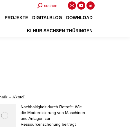
Search:
suchen ...
E-
YouTube
Linkedin
Mail
page
page
N
PROJEKTE
DIGITALBLOG
DOWNLOAD
page
opens
opens
KI-HUB SACHSEN-THÜRINGEN
opens
in
in
in
new
new
new
window
window
window
hnik – Aktuell
Nachhaltigkeit durch Retrofit: Wie
die Modernisierung von Maschinen
und Anlagen zur
Ressourcenschonung beiträgt