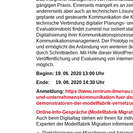
gängigen Praxis. Einerseits mangelt es an zei
andererseits aber auch an technischen Lösung
geplante und gesteuerte Kommunikation die Ko
technische Verbindung digitaler Planungs- u
Evaluationstools findet zumeist nur isoliert st
Digitalisierung ihrer Kommunikationsprozesse
Kommunikationsmanagement. Der Prototyp nu
und ermöglicht die Anbindung von weiteren (
durch Schnittstellen. Mit Hilfe dieser WordPre
Veröffentlichung und Evaluierung von inte
möglich.
Beginn: 19. 06. 2020 13:00 Uhr
Ende: 19. 06. 2020 14:30 Uhr
Anmeldung:
https://www.zentrum-ilmenau.d
und-unternehmenskommunikation-fuer-den-
demonstratoren-der-modellfabrik-vernetzu
Online-Info-Gespräche (Modellfabrik Migrat
Auch beim Digitaltag stehen wir Ihnen für ind
Experten der Modellfabrik Migration informie
Digitalisierung von Maschinen und Anlagen