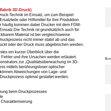
fabrik 3D-Druck)
uck-Technik im Einsatz, um zum Beispiel
atzteile oder Hilfsmittel für ihre Produktion
ehr häufig kommen dabei Drucker mit dem FDM-
insatz.Die Technik ist grundsätzlich auch für
ckbarem Material ist bei vergleichsweise
Druckprozess nicht immer stabil ab und das
druckt oder der Druck muss abgebrochen werden.
tes ein kurzer Überblick über die
ehler und ihre Ursachen werden erläutert.
Kom
onstrators zur „Qualitätsüberwachung im 3D-
ess mittels berührungsloser optischer
s können Abweichungen von Lage- und
Druckprozess optimal gestaltet werden.
erung beim Druckprozesses
le
Charakterisierung