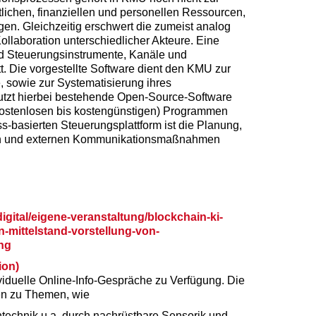
tlichen, finanziellen und personellen Ressourcen,
en. Gleichzeitig erschwert die zumeist analog
llaboration unterschiedlicher Akteure. Eine
nd Steuerungsinstrumente, Kanäle und
att. Die vorgestellte Software dient den KMU zur
, sowie zur Systematisierung ihres
tzt hierbei bestehende Open-Source-Software
kostenlosen bis kostengünstigen) Programmen
ss-basierten Steuerungsplattform ist die Planung,
rnen und externen Kommunikationsmaßnahmen
igital/eigene-veranstaltung/blockchain-ki-
mittelstand-vorstellung-von-
ng
ion)
ividuelle Online-Info-Gespräche zu Verfügung. Die
ren zu Themen, wie
technik u.a. durch nachrüstbare Sensorik und