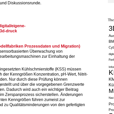
 und Diskussionsrunde.
Th
igital/eigene-
3
-3d-druck
Au
B
dellfabriken Prozessdaten und Migration)
Cyb
 sensorbasierten Überwachung von
digi
earbeitungsmaschinen zur Einhaltung der
Fer
Info
eingesetzten Kühlschmierstoffe (KSS) müssen
K
ch der Kenngrößen Konzentration, pH-Wert, Nitrit-
K
erden. Nur durch diese Prüfung können
gestellt und über die vorgegebenen Grenzwerte
Kün
en. Dadurch wird auch ein wichtiger Beitrag
M
beim Zerspanprozess sicherstellen. Änderungen
Nach
nten Kenngrößen führen zumeist zur
Pr
d zu Qualitätsminderungen von den gefertigten
Pro