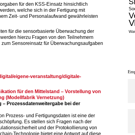
S
orgaben für den KSS-Einsatz hinsichtlich
Soc
erden, welche sich in der Fertigung mit
V
chem Zeit- und Personalaufwand gewährleisten
V
iten für die sensorbasierte Überwachung der
War
 werden hierzu Fragen von den Teilnehmern
en zum Sensoreinsatz für Überwachungsaufgaben
Emp
gital/eigene-veranstaltung/digitale-
tion für den Mittelstand – Vorstellung von
g (Modellfabrik Vernetzung)
ng – Prozessdatenweitergabe bei der
on Prozess- und Fertigungsdaten ist eine der
schöpfung. Es stellen sich Fragen nach der
lationssicherheit und der Protokollierung von
hain-Technologie bietet eine Antwort auf diese