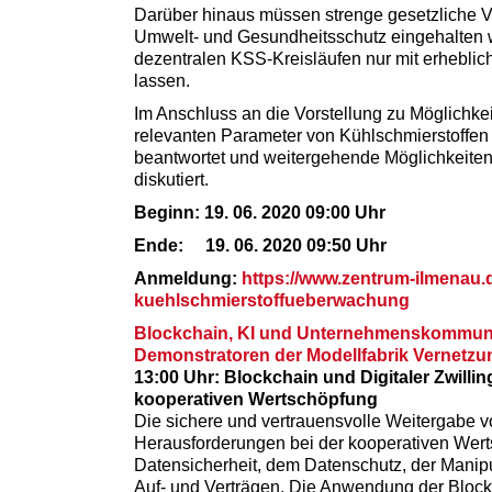
Darüber hinaus müssen strenge gesetzliche V
Umwelt- und Gesundheitsschutz eingehalten w
dezentralen KSS-Kreisläufen nur mit erhebli
lassen.
Im Anschluss an die Vorstellung zu Möglichke
relevanten Parameter von Kühlschmierstoffen
beantwortet und weitergehende Möglichkeit
diskutiert.
Beginn: 19. 06. 2020 09:00 Uhr
Ende: 19. 06. 2020 09:50 Uhr
Anmeldung:
https://www.zentrum-ilmenau.di
kuehlschmierstoffueberwachung
Blockchain, KI und Unternehmenskommunika
Demonstratoren der Modellfabrik Vernetzun
13:00 Uhr: Blockchain und Digitaler Zwilli
kooperativen Wertschöpfung
Die sichere und vertrauensvolle Weitergabe v
Herausforderungen bei der kooperativen Wert
Datensicherheit, dem Datenschutz, der Manipu
Auf- und Verträgen. Die Anwendung der Blockc