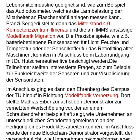
Lebensmittelindustrie geeignet sind, wie zum Beispiel
das Audiodosimeter, welches die Lärmbelastung der
Mitarbeiter an Flaschenabfüllanlagen messen kann.
Franzi Seggedi stellte dann das
Mittelstand 4.0-
Kompetenzzentrum Ilmenau
und die am IMMS ansässige
Modellfabrik Migration
vor. Die Praxisbeispiele, wie z.B.
batteriebetriebene Funksensoren für Licht, Feuchte und
Temperatur oder der Sensorkoffer für das Retrofitting alter
Maschinen, konnten im Anschluss beim Laborrundgang
mit Dr. Hutschenreuther live besichtigt werden.Die
Teilnehmer stellten interessierte Fragen, so zum Beispiel
zur Funkreichweite der Sensoren und zur Visualisierung
der Sensordaten.
Im Anschluss ging es dann den Ehrenberg des Campus
der TU hinauf in Richtung
Modellfabrik Vernetzung
. Dort
stellte Mathias Eiber zunächst den Demonstrator zur
vernetzten Wertschöpfung vor, der an einem
Schraubendreher beispielhaft zeigt, wie Unternehmen an
unterschiedlichen Standorten gemeinsam an der
Fertigung eines Produktes arbeiten können. Im Anschluss
wurde der neue Blockchain-Demonstrator vorgestellt, der
veranschaulicht, wie Unternehmen nachverfolgbar, aber