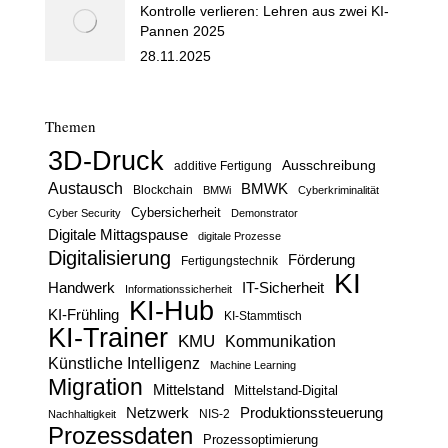
Kontrolle verlieren: Lehren aus zwei KI-
Pannen 2025
28.11.2025
Themen
3D-Druck
Ausschreibung
additive Fertigung
Austausch
BMWK
Blockchain
BMWi
Cyberkriminalität
Cybersicherheit
Cyber Security
Demonstrator
Digitale Mittagspause
digitale Prozesse
Digitalisierung
Förderung
Fertigungstechnik
KI
Handwerk
IT-Sicherheit
Informationssicherheit
KI-Hub
KI-Frühling
KI-Stammtisch
KI-Trainer
KMU
Kommunikation
Künstliche Intelligenz
Machine Learning
Migration
Mittelstand
Mittelstand-Digital
Netzwerk
Produktionssteuerung
Nachhaltigkeit
NIS-2
Prozessdaten
Prozessoptimierung