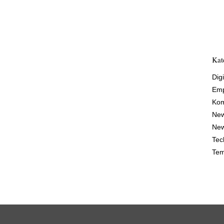
Kat
Digi
Emp
Kom
Ne
New
Tec
Tem