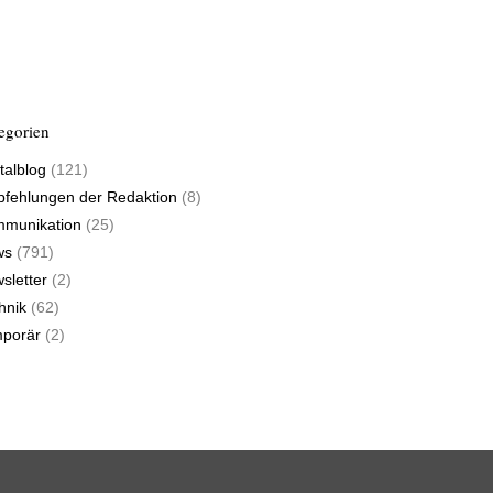
egorien
talblog
(121)
fehlungen der Redaktion
(8)
munikation
(25)
ws
(791)
sletter
(2)
hnik
(62)
porär
(2)