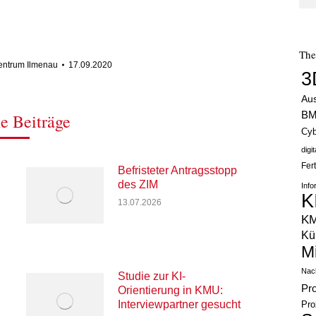
Th
Zentrum Ilmenau
17.09.2020
3
Au
B
e Beiträge
Cyb
digi
Fer
Befristeter Antragsstopp
des ZIM
Info
K
13.07.2026
K
Kün
M
Nach
Studie zur KI-
Pr
Orientierung in KMU:
Interviewpartner gesucht
Pro