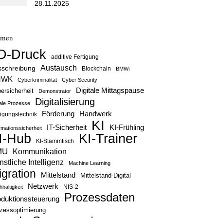
28.11.2025
emen
D-Druck
additive Fertigung
Austausch
sschreibung
Blockchain
BMWi
MWK
Cyberkriminalität
Cyber Security
Digitale Mittagspause
ersicherheit
Demonstrator
Digitalisierung
tale Prozesse
Handwerk
Förderung
tigungstechnik
KI
IT-Sicherheit
KI-Frühling
rmationssicherheit
KI-Trainer
I-Hub
KI-Stammtisch
MU
Kommunikation
stliche Intelligenz
Machine Learning
igration
Mittelstand
Mittelstand-Digital
Netzwerk
haltigkeit
NIS-2
Prozessdaten
oduktionssteuerung
zessoptimierung