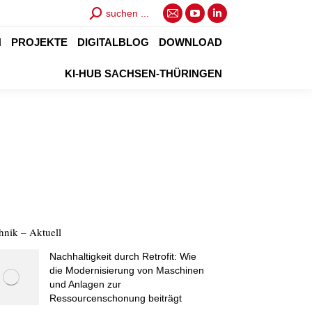
Search:
suchen ...
E-
YouTube
Linkedin
Mail
page
page
N
PROJEKTE
DIGITALBLOG
DOWNLOAD
page
opens
opens
KI-HUB SACHSEN-THÜRINGEN
opens
in
in
in
new
new
new
window
window
window
hnik – Aktuell
Nachhaltigkeit durch Retrofit: Wie
die Modernisierung von Maschinen
und Anlagen zur
Ressourcenschonung beiträgt