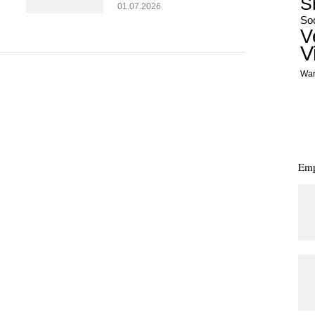
S
01.07.2026
Soc
V
V
War
Emp