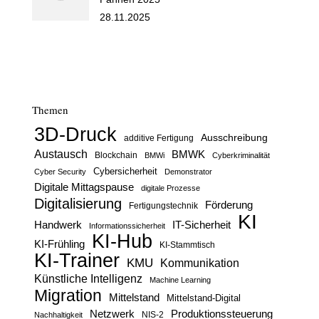
28.11.2025
Themen
3D-Druck
Ausschreibung
additive Fertigung
Austausch
BMWK
Blockchain
BMWi
Cyberkriminalität
Cybersicherheit
Cyber Security
Demonstrator
Digitale Mittagspause
digitale Prozesse
Digitalisierung
Förderung
Fertigungstechnik
KI
Handwerk
IT-Sicherheit
Informationssicherheit
KI-Hub
KI-Frühling
KI-Stammtisch
KI-Trainer
KMU
Kommunikation
Künstliche Intelligenz
Machine Learning
Migration
Mittelstand
Mittelstand-Digital
Netzwerk
Produktionssteuerung
Nachhaltigkeit
NIS-2