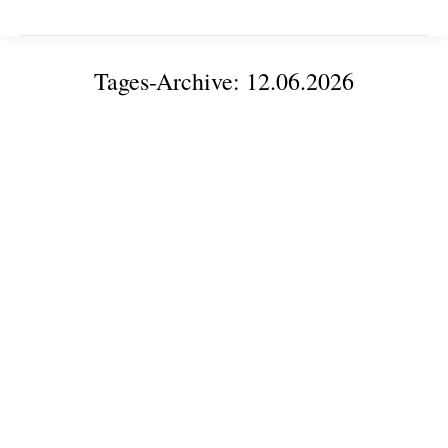
Tages-Archive:
12.06.2026
Sie befinden sich hier:
Ohne sichere IT keine kluge KI – Veranstaltung