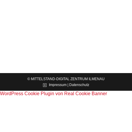
zeigt praktische Schutzmaßnahmen
News
Von
Constance Möhwald
12.06.2026
Zum Auftakt der Online-Veranstaltungsreihe „KI im
Büromanagement“ stand am 12. Juni 2026 das
Thema „Sichere IT-Infrastruktur – Grundlage jeder
KI-Anwendung“ im Mittelpunkt. Roland Hallau vom
Mittelstand-Digital Zentrum Chemnitz zeigte den…
© MITTELSTAND-DIGITAL ZENTRUM ILMENAU
Impressum | Datenschutz
WordPress Cookie Plugin von Real Cookie Banner