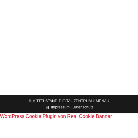
Hochschullehre
News
Von
Dr. Sebastian Gerth
19.12.2025
Beim diesjährigen Demo-Day des
Unternehmergeist Saar präsentierten acht
interdisziplinäre Studierenden-Teams ihre
Geschäftsideen im Bereich Digitaler
Geschäftsmodelle. Ziel des Formats ist die
Verbindung praxisnaher Entrepreneurship-Lehre
mit realen Herausforderungen und die
Entwicklung…
© MITTELSTAND-DIGITAL ZENTRUM ILMENAU
Impressum | Datenschutz
WordPress Cookie Plugin von Real Cookie Banner