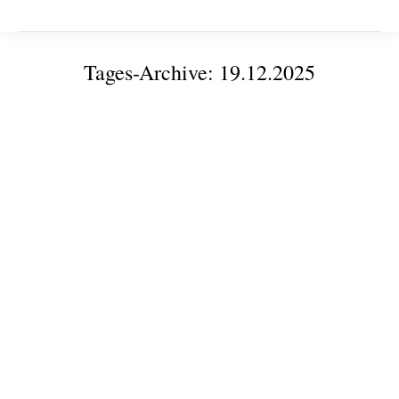
Tages-Archive:
19.12.2025
Sie befinden sich hier:
Digital Business: Unternehmergeist trifft