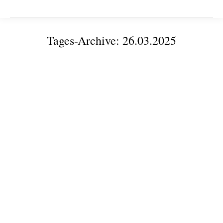
Tages-Archive:
26.03.2025
Sie befinden sich hier:
Philosophische und pragmatische Fragen zur