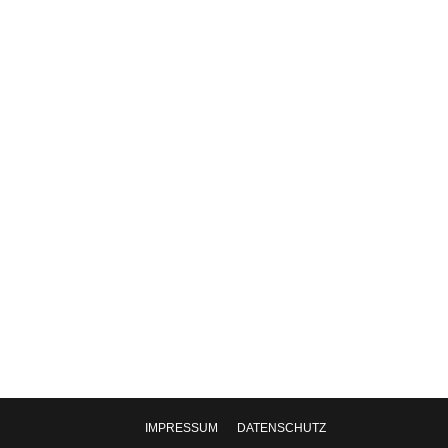
 am 29. August 2024 im Staatlichen
IMPRESSUM
DATENSCHUTZ