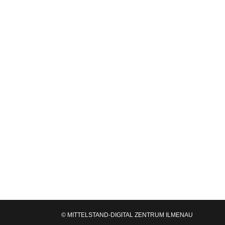
Interaktive Lern- und Experimentierumg
News
Von
Constance Möhwald
02.09.2024
Handel 4.0: Trends, Innovationen und Tec
Berufsschulzentrum Hermsdorf ein Inform
© MITTELSTAND-DIGITAL ZENTRUM ILMENAU