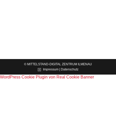
Digitalblog
15.07.2024
Vor dem Einsatz von Kies in der Betonherstellung
sind störende Bestandteile, Verunreinigungen und
Schadstoffe in den natürlichen Gesteinskörnungen
zu detektieren, nachzuweisen, zu entfernen bzw.
auf ein Minimum zu reduzieren, um…
© MITTELSTAND-DIGITAL ZENTRUM ILMENAU
Impressum | Datenschutz
WordPress Cookie Plugin von Real Cookie Banner