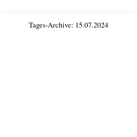
Tages-Archive:
15.07.2024
Sie befinden sich hier:
KI in der Baustoffindustrie