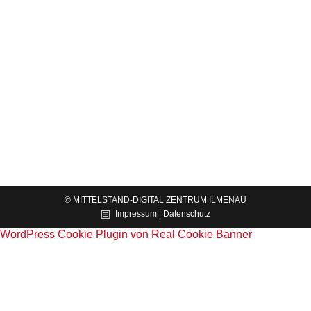
Geschäftsmodell mittels KI und digitaler
Transformation zukunftsfähig gestalten
News
Von
Joanna Izdebski
26.03.2024
Am 20. März 2024 fand im auftakt-Gebäude des
TGZ Ilmenau eine Networking-Veranstaltung statt,
die vom Mittelstand-Digital Zentrum Ilmenau
organisiert wurde. Unter dem Titel „Über Grenzen
hinweg: Wie Start-ups ihr Geschäftsmodell…
© MITTELSTAND-DIGITAL ZENTRUM ILMENAU
Impressum | Datenschutz
WordPress Cookie Plugin von Real Cookie Banner