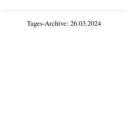
Tages-Archive:
26.03.2024
Sie befinden sich hier:
Über Grenzen hinweg: Wie Start-ups ihr