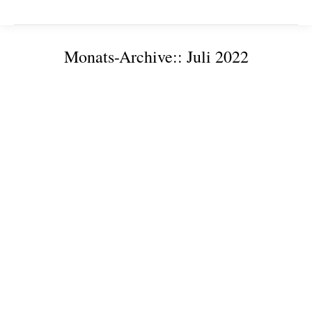
Monats-Archive::
Juli 2022
Sie befinden sich hier:
Live-Demo zur KI-Anwendung in der