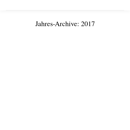
Jahres-Archive:
2017
Sie befinden sich hier:
Werden Sie Projektpartner!