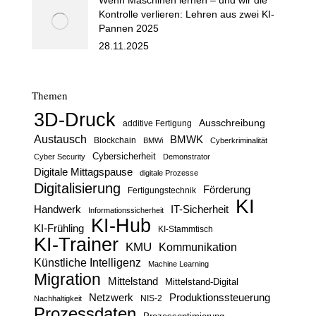
Kontrolle verlieren: Lehren aus zwei KI-
Pannen 2025
28.11.2025
Themen
3D-Druck
Ausschreibung
additive Fertigung
Austausch
BMWK
Blockchain
BMWi
Cyberkriminalität
Cybersicherheit
Cyber Security
Demonstrator
Digitale Mittagspause
digitale Prozesse
Digitalisierung
Förderung
Fertigungstechnik
KI
Handwerk
IT-Sicherheit
Informationssicherheit
KI-Hub
KI-Frühling
KI-Stammtisch
KI-Trainer
KMU
Kommunikation
Künstliche Intelligenz
Machine Learning
Migration
Mittelstand
Mittelstand-Digital
Netzwerk
Produktionssteuerung
Nachhaltigkeit
NIS-2
Prozessdaten