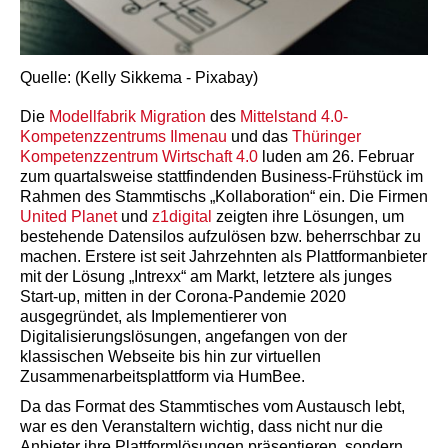
Quelle: (Kelly Sikkema - Pixabay)
Die
Modellfabrik Migration
des
Mittelstand 4.0-
Kompetenzzentrums Ilmenau
und das
Thüringer
Kompetenzzentrum Wirtschaft 4.0
luden am 26. Februar
zum quartalsweise stattfindenden Business-Frühstück im
Rahmen des Stammtischs „Kollaboration“ ein. Die Firmen
United Planet
und
z1digital
zeigten ihre Lösungen, um
bestehende Datensilos aufzulösen bzw. beherrschbar zu
machen. Erstere ist seit Jahrzehnten als Plattformanbieter
mit der Lösung „Intrexx“ am Markt, letztere als junges
Start-up, mitten in der Corona-Pandemie 2020
ausgegründet, als Implementierer von
Digitalisierungslösungen, angefangen von der
klassischen Webseite bis hin zur virtuellen
Zusammenarbeitsplattform via HumBee.
Da das Format des Stammtisches vom Austausch lebt,
war es den Veranstaltern wichtig, dass nicht nur die
Anbieter ihre Plattformlösungen präsentieren, sondern