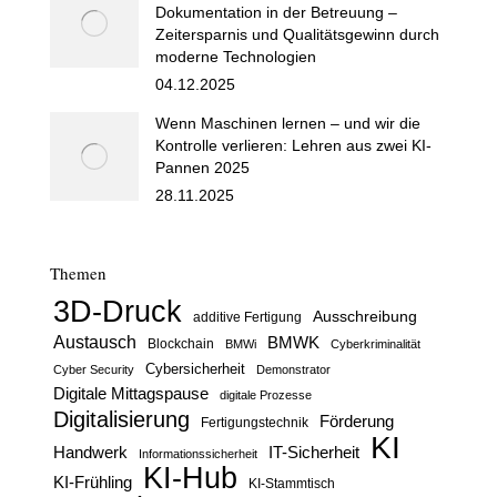
Dokumentation in der Betreuung –
Zeitersparnis und Qualitätsgewinn durch
moderne Technologien
04.12.2025
Wenn Maschinen lernen – und wir die
Kontrolle verlieren: Lehren aus zwei KI-
Pannen 2025
28.11.2025
Themen
3D-Druck
Ausschreibung
additive Fertigung
Austausch
BMWK
Blockchain
BMWi
Cyberkriminalität
Cybersicherheit
Cyber Security
Demonstrator
Digitale Mittagspause
digitale Prozesse
Digitalisierung
Förderung
Fertigungstechnik
KI
Handwerk
IT-Sicherheit
Informationssicherheit
KI-Hub
KI-Frühling
KI-Stammtisch