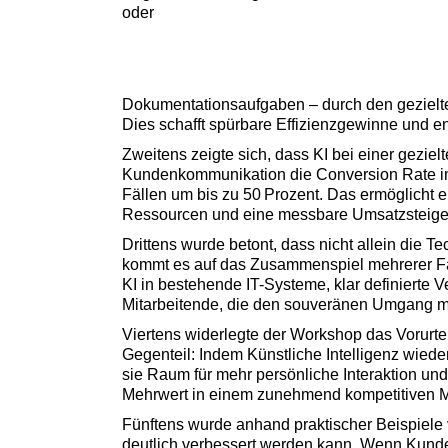
oder
Dokumentationsaufgaben – durch den gezielte
Dies schafft spürbare Effizienzgewinne und en
Zweitens zeigte sich, dass KI bei einer gezie
Kundenkommunikation die Conversion Rate im V
Fällen um bis zu 50 Prozent. Das ermöglicht e
Ressourcen und eine messbare Umsatzsteige
Drittens wurde betont, dass nicht allein die T
kommt es auf das Zusammenspiel mehrerer Fak
KI in bestehende IT-Systeme, klar definierte 
Mitarbeitende, die den souveränen Umgang m
Viertens widerlegte der Workshop das Vorurtei
Gegenteil: Indem Künstliche Intelligenz wied
sie Raum für mehr persönliche Interaktion un
Mehrwert in einem zunehmend kompetitiven M
Fünftens wurde anhand praktischer Beispiele v
deutlich verbessert werden kann. Wenn Kunde