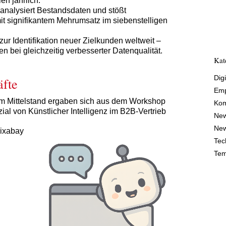
en jährlich.
 analysiert Bestandsdaten und stößt
it signifikantem Mehrumsatz im siebenstelligen
ur Identifikation neuer Zielkunden weltweit –
n bei gleichzeitig verbesserter Datenqualität.
Kat
Digi
äfte
Emp
em Mittelstand ergaben sich aus dem Workshop
Kom
ial von Künstlicher Intelligenz im B2B-Vertrieb
Ne
New
Pixabay
Tec
Tem