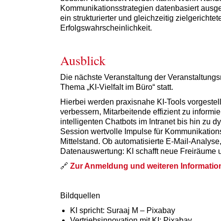
Kommunikationsstrategien datenbasiert ausgewe
ein strukturierter und gleichzeitig zielgericht
Erfolgswahrscheinlichkeit.
Ausblick
Die nächste Veranstaltung der Veranstaltungsr
Thema „KI-Vielfalt im Büro“ statt.
Hierbei werden praxisnahe KI-Tools vorgestel
verbessern, Mitarbeitende effizient zu infor
intelligenten Chatbots im Intranet bis hin z
Session wertvolle Impulse für Kommunikations
Mittelstand. Ob automatisierte E-Mail-Analys
Datenauswertung: KI schafft neue Freiräume u
🔗
Zur Anmeldung und weiteren Informatio
Bildquellen
KI spricht: Suraaj M – Pixabay
Vertriebsinnovation mit KI: Pixabay