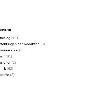
egorien
talblog
(121)
fehlungen der Redaktion
(8)
munikation
(25)
ws
(791)
sletter
(2)
hnik
(62)
porär
(2)