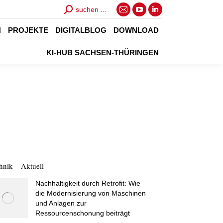
Search:
suchen ...
E-
YouTube
Linkedin
Mail
page
page
N
PROJEKTE
DIGITALBLOG
DOWNLOAD
page
opens
opens
KI-HUB SACHSEN-THÜRINGEN
opens
in
in
in
new
new
new
window
window
window
hnik – Aktuell
Nachhaltigkeit durch Retrofit: Wie
die Modernisierung von Maschinen
und Anlagen zur
Ressourcenschonung beiträgt