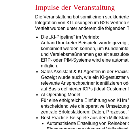
Impulse der Veranstaltung
Die Veranstaltung bot somit einen strukturier
Integration von KI-Lösungen im B2B-Vertrieb
Vertieft wurden unter anderem die folgenden
Die „KI-Pipeline“ im Vertrieb:
Anhand konkreter Beispiele wurde gezeigt,
kombiniert werden können, um Kundeninfor
und Vertriebsmaßnahmen gezielt auszulös
ERP- oder PIM-Systeme wird eine automati
möglich.
Sales Assistant & KI-Agenten in der Praxis:
Gezeigt wurde auch, wie ein KI-gestützter V
relevante Ansprechpartner identifizieren 
auf Basis definierter ICPs (Ideal Customer 
AI Operating Model:
Für eine erfolgreiche Einführung von KI im 
entscheidend wie die operative Umsetzung. 
zentrale Erfolgsfaktoren: Daten, Prozesse
Best-Practice-Beispiele aus dem Mittelstan
Automatisierte Erstellung von Reiseber