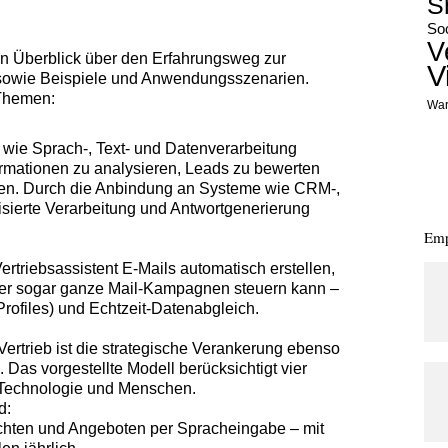
S
Soc
V
ten Überblick über den Erfahrungsweg zur
V
 sowie Beispiele und Anwendungsszenarien.
 Themen:
War
 wie Sprach-, Text- und Datenverarbeitung
mationen zu analysieren, Leads zu bewerten
en. Durch die Anbindung an Systeme wie CRM-,
sierte Verarbeitung und Antwortgenerierung
Emp
ertriebsassistent E-Mails automatisch erstellen,
oder sogar ganze Mail-Kampagnen steuern kann –
Profiles) und Echtzeit-Datenabgleich.
Vertrieb ist die strategische Verankerung ebenso
Das vorgestellte Modell berücksichtigt vier
, Technologie und Menschen.
d:
ichten und Angeboten per Spracheingabe – mit