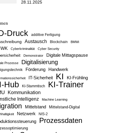
28.11.2025
emen
D-Druck
additive Fertigung
Austausch
sschreibung
Blockchain
BMWi
MWK
Cyberkriminalität
Cyber Security
Digitale Mittagspause
ersicherheit
Demonstrator
Digitalisierung
tale Prozesse
Handwerk
Förderung
tigungstechnik
KI
IT-Sicherheit
KI-Frühling
rmationssicherheit
KI-Trainer
I-Hub
KI-Stammtisch
MU
Kommunikation
stliche Intelligenz
Machine Learning
igration
Mittelstand
Mittelstand-Digital
Netzwerk
haltigkeit
NIS-2
Prozessdaten
oduktionssteuerung
zessoptimierung