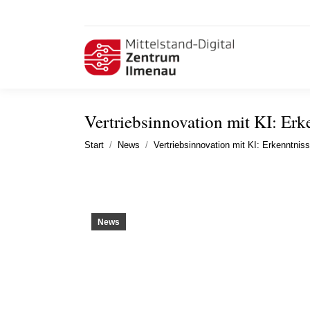
Vertriebsinnovation mit KI: Erke
Sie befinden sich hier:
Start
News
Vertriebsinnovation mit KI: Erkenntni
News