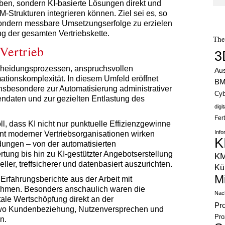
ben, sondern KI-basierte Lösungen direkt und
-Strukturen integrieren können. Ziel sei es, so
, sondern messbare Umsetzungserfolge zu erzielen
ng der gesamten Vertriebskette.
Th
-Vertrieb
3
scheidungsprozessen, anspruchsvollen
Au
tionskomplexität. In diesem Umfeld eröffnet
B
 insbesondere zur Automatisierung administrativer
Cyb
endaten und zur gezielten Entlastung des
digi
Fer
l, dass KI nicht nur punktuelle Effizienzgewinne
Info
nt moderner Vertriebsorganisationen wirken
K
ungen – von der automatisierten
ung bis hin zu KI-gestützter Angebotserstellung
K
ller, treffsicherer und datenbasiert auszurichten.
Kün
M
 Erfahrungsberichte aus der Arbeit mit
nehmen. Besonders anschaulich waren die
Nach
tale Wertschöpfung direkt an der
Pr
, wo Kundenbeziehung, Nutzenversprechen und
Pro
n.