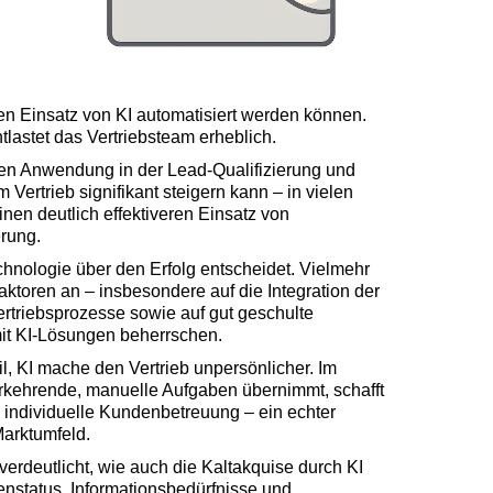
n Einsatz von KI automatisiert werden können.
tlastet das Vertriebsteam erheblich.
lten Anwendung in der Lead-Qualifizierung und
ertrieb signifikant steigern kann – in vielen
inen deutlich effektiveren Einsatz von
rung.
echnologie über den Erfolg entscheidet. Vielmehr
toren an – insbesondere auf die Integration der
Vertriebsprozesse sowie auf gut geschulte
it KI-Lösungen beherrschen.
l, KI mache den Vertrieb unpersönlicher. Im
erkehrende, manuelle Aufgaben übernimmt, schafft
d individuelle Kundenbetreuung – ein echter
arktumfeld.
erdeutlicht, wie auch die Kaltakquise durch KI
nstatus, Informationsbedürfnisse und