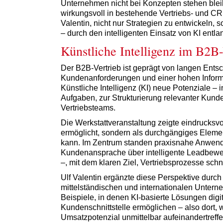
Unternehmen nicht bei Konzepten stehen blei
wirkungsvoll in bestehende Vertriebs- und CRM
Valentin, nicht nur Strategien zu entwickeln
– durch den intelligenten Einsatz von KI entla
Künstliche Intelligenz im B2B
Der B2B-Vertrieb ist geprägt von langen Ent
Kundenanforderungen und einer hohen Informa
Künstliche Intelligenz (KI) neue Potenziale –
Aufgaben, zur Strukturierung relevanter Kund
Vertriebsteams.
Die Werkstattveranstaltung zeigte eindrucksvol
ermöglicht, sondern als durchgängiges Eleme
kann. Im Zentrum standen praxisnahe Anwend
Kundenansprache über intelligente Leadbewert
–, mit dem klaren Ziel, Vertriebsprozesse schne
Ulf Valentin ergänzte diese Perspektive durch
mittelständischen und internationalen Unter
Beispiele, in denen KI-basierte Lösungen digi
Kundenschnittstelle ermöglichen – also dort
Umsatzpotenzial unmittelbar aufeinandertreffe