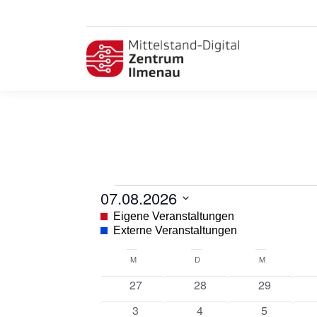
Veranstaltungen
07.08.2026
Datum
Eigene Veranstaltungen
wählen.
Externe Veranstaltungen
Kalender
M
MONTAG
D
DIENSTAG
M
MITTWOCH
von
0
0
0
27
28
29
Veranstaltungen
Veranstaltungen
Veranstaltungen
Veranstalt
0
0
0
3
4
5