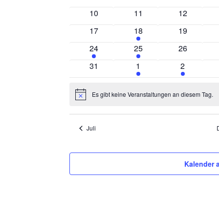
Veranstaltungen
Veranstaltungen
Veranstalt
0
0
0
10
11
12
Veranstaltungen
Veranstaltungen
Veranstalt
0
1
0
17
18
19
Veranstaltungen
Veranstaltung
Veranstalt
1
1
0
24
25
26
Veranstaltung
Veranstaltung
Veranstalt
0
2
1
31
1
2
Veranstaltungen
Veranstaltungen
Veranstalt
Es gibt keine Veranstaltungen an diesem Tag.
Hinweis
Juli
Kalender 