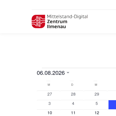
Veranstaltungen
06.08.2026
Datum
Kalender
wählen.
M
MONTAG
D
DIENSTAG
M
MITTWOCH
von
0
0
0
27
28
29
Veranstaltungen
Veranstaltungen
Veranstaltungen
Veranstalt
0
0
0
3
4
5
Veranstaltungen
Veranstaltungen
Veranstalt
0
0
0
10
11
12