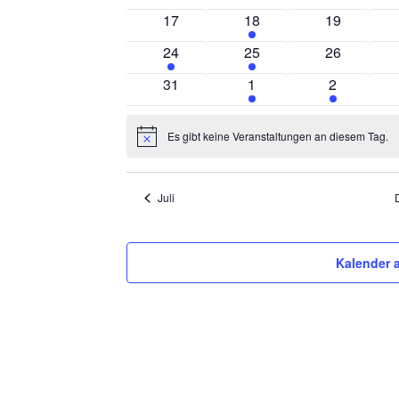
Veranstaltungen
Veranstaltungen
Veranstalt
0
1
0
17
18
19
Veranstaltungen
Veranstaltung
Veranstalt
1
1
0
24
25
26
Veranstaltung
Veranstaltung
Veranstalt
0
2
1
31
1
2
Veranstaltungen
Veranstaltungen
Veranstalt
Es gibt keine Veranstaltungen an diesem Tag.
Hinweis
Juli
Kalender 