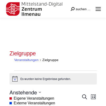
Search:
suchen ...
Zielgruppe
Veranstaltungen
Zielgruppe
Veranstaltungen
Es wurden keine Ergebnisse gefunden.
Hinweis
Anstehende
Veranstal
Veran
Suche
Datum
Eigene Veranstaltungen
Liste
Suche
Ansic
wählen.
Externe Veranstaltungen