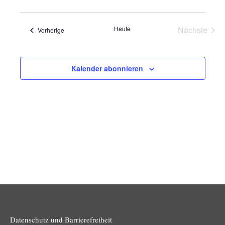
und
Navig
Ansichten
Heute
Nächste
Veranstaltungen
Vorherige
Navigatio
Veransta
Kalender abonnieren
Datenschutz und Barrierefreiheit