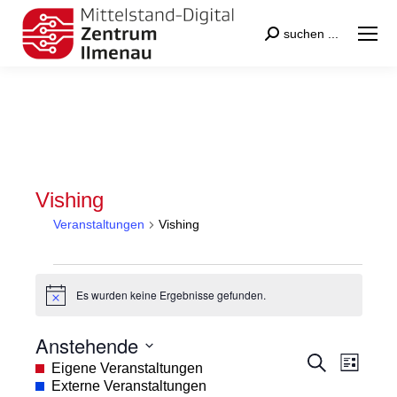
Search:
suchen ...
Vishing
Veranstaltungen
Vishing
Veranstaltungen
Es wurden keine Ergebnisse gefunden.
Hinweis
Anstehende
Veranstal
Veran
Suche
Datum
Eigene Veranstaltungen
Liste
Suche
Ansic
wählen.
Externe Veranstaltungen