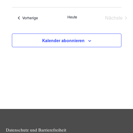
und
Navig
Ansichten
Heute
Nächste
Veranstaltungen
Vorherige
Navigatio
Veransta
Kalender abonnieren
Datenschutz und Barrierefreiheit