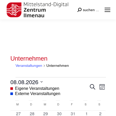
Search:
suchen ...
Unternehmen
Veranstaltungen
Unternehmen
Veranstaltungen
08.08.2026
Veranstal
Veran
Suche
Datum
Eigene Veranstaltungen
Monat
Suche
Ansic
wählen.
Externe Veranstaltungen
und
Navig
Kalender
M
MONTAG
D
DIENSTAG
M
MITTWOCH
D
DONNERSTAG
F
FREITAG
S
SAMSTAG
S
SONNTAG
Ansichten
von
0
0
0
0
0
0
0
27
28
29
30
31
1
2