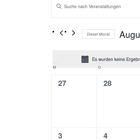
Bitte
Suche
Schlüsselwort
und
eingeben.
Suche
Ansichten,
nach
Augu
Dieser Monat
Navigation
Veranstaltungen
Schlüsselwort.
Datum
wählen.
Es wurden keine Ergebni
Kalender
M
MONTAG
D
DIENSTAG
von
0
0
27
28
Veranstaltungen
Veranstaltungen,
Veranstal
0
0
3
4