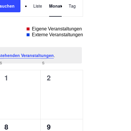
 suchen
Liste
Monat
Tag
Ansichten-
Navigation
Eigene Veranstaltungen
Externe Veranstaltungen
stehenden Veranstaltungen
.
S
SAMSTAG
S
SONNTAG
0
0
1
2
ungen,
Veranstaltungen,
Veranstaltungen,
0
0
8
9