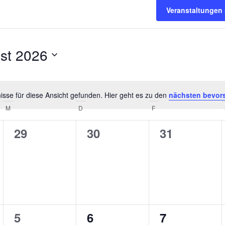
Veranstaltungen
st 2026
sse für diese Ansicht gefunden. Hier geht es zu den
nächsten bevor
Hinweis
M
MITTWOCH
D
DONNERSTAG
F
FREITAG
0
0
0
29
30
31
tungen,
Veranstaltungen,
Veranstaltungen,
Veranstalt
0
0
0
5
6
7