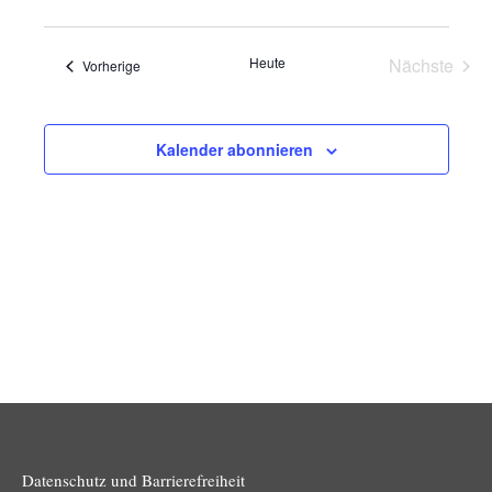
und
Navig
Ansichten
Heute
Nächste
Veranstaltungen
Vorherige
Navigatio
Veransta
Kalender abonnieren
Datenschutz und Barrierefreiheit