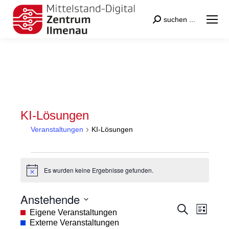
Search:
suchen ...
KI-Lösungen
Veranstaltungen
KI-Lösungen
Veranstaltungen
Es wurden keine Ergebnisse gefunden.
Hinweis
Anstehende
Veranstal
Veran
Suche
Datum
Eigene Veranstaltungen
Liste
Suche
Ansic
wählen.
Externe Veranstaltungen