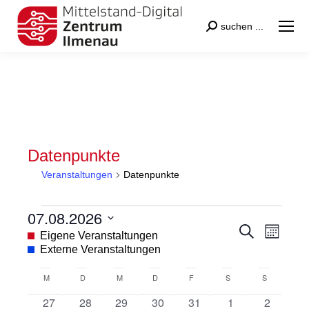
Search:
suchen ...
Datenpunkte
Veranstaltungen
Datenpunkte
Veranstaltungen
07.08.2026
Veranstal
Veran
Suche
Datum
Eigene Veranstaltungen
Monat
Suche
Ansic
wählen.
Externe Veranstaltungen
und
Navig
Kalender
M
MONTAG
D
DIENSTAG
M
MITTWOCH
D
DONNERSTAG
F
FREITAG
S
SAMSTAG
S
SONNTAG
Ansichten
von
0
0
0
0
0
0
0
27
28
29
30
31
1
2