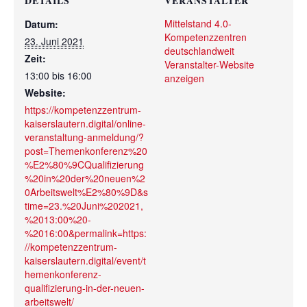
DETAILS
VERANSTALTER
Mittelstand 4.0-
Datum:
Kompetenzzentren
23. Juni 2021
deutschlandweit
Zeit:
Veranstalter-Website
13:00 bis 16:00
anzeigen
Website:
https://kompetenzzentrum-
kaiserslautern.digital/online-
veranstaltung-anmeldung/?
post=Themenkonferenz%20
%E2%80%9CQualifizierung
%20in%20der%20neuen%2
0Arbeitswelt%E2%80%9D&s
time=23.%20Juni%202021,
%2013:00%20-
%2016:00&permalink=https:
//kompetenzzentrum-
kaiserslautern.digital/event/t
hemenkonferenz-
qualifizierung-in-der-neuen-
arbeitswelt/