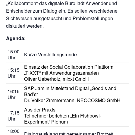
„Kollaboration“-das digitale Büro lädt Anwender und
Entscheider zum Dialog ein. Es sollen verschiedene
Sichtweisen ausgetauscht und Problemstellungen
diskutiert werden.
Agenda:
15:00
Kurze Vorstellungsrunde
Uhr
Einsatz der Social Collaboration Plattform
15:15
„TIXXT“ mit Anwendungsszenarien
Uhr
Oliver Ueberholz, mixxt GmbH
SAP Jam in Mittelstand Digital „Good’s and
16:15
Bad’s“
Uhr
Dr. Volker Zimmermann, NEOCOSMO GmbH
Aus der Praxis
17:15
Teilnehmer berichten „Ein Fishbowl-
Uhr
Experiment“ Plenum
18:00
Dialogausklang mit gemeinsamer Brotzeit