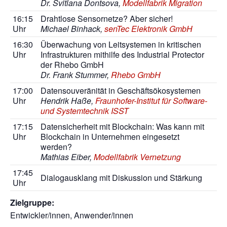
Dr. Svitlana Dontsova,
Modellfabrik Migration
16:15
Drahtlose Sensornetze? Aber sicher!
Uhr
Michael Binhack,
senTec Elektronik GmbH
16:30
Überwachung von Leitsystemen in kritischen
Uhr
Infrastrukturen mithilfe des Industrial Protector
der Rhebo GmbH
Dr. Frank Stummer,
Rhebo GmbH
17:00
Datensouveränität in Geschäftsökosystemen
Uhr
Hendrik Haße,
Fraunhofer-Institut für Software-
und Systemtechnik ISST
17:15
Datensicherheit mit Blockchain: Was kann mit
Uhr
Blockchain in Unternehmen eingesetzt
werden?
Mathias Eiber,
Modellfabrik Vernetzung
17:45
Dialogausklang mit Diskussion und Stärkung
Uhr
Zielgruppe:
Entwickler/innen, Anwender/innen