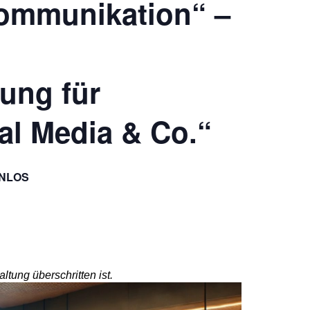
ommunikation“ –
ung für
ial Media & Co.“
NLOS
ltung überschritten ist.