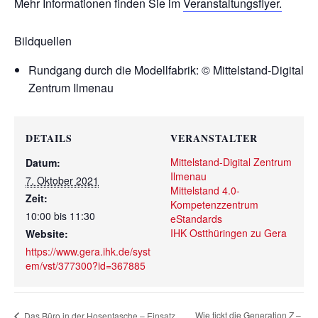
Mehr Informationen finden Sie im
Veranstaltungsflyer.
Bildquellen
Rundgang durch die Modellfabrik: © Mittelstand-Digital
Zentrum Ilmenau
DETAILS
VERANSTALTER
Mittelstand-Digital Zentrum
Datum:
Ilmenau
7. Oktober 2021
Mittelstand 4.0-
Zeit:
Kompetenzzentrum
10:00 bis 11:30
eStandards
IHK Ostthüringen zu Gera
Website:
https://www.gera.ihk.de/syst
em/vst/377300?id=367885
Wie tickt die Generation Z –
Das Büro in der Hosentasche – Einsatz