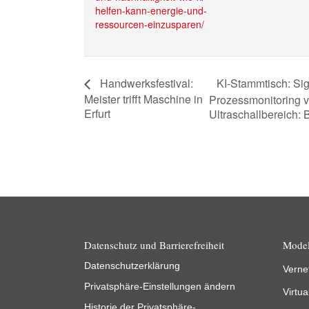
helfen-kann-energie-und-
ressourcen-einzusparen/
KI-Stammtisch: Si
Handwerksfestival:
Meister trifft Maschine in
Prozessmonitoring 
Erfurt
Ultraschallbereich: 
Datenschutz und Barrierefreiheit
Model
Datenschutzerklärung
Verne
Privatsphäre-Einstellungen ändern
Virtua
Historie der Privatsphäre-