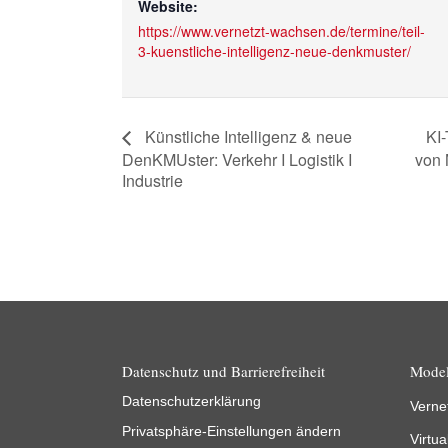
Website:
https://www.vernetzt-wachsen.de/termine/teil-
3-kuenstliche-intelligenz-neue-denkmuster/
KI
Künstliche Intelligenz & neue
DenKMUster: Verkehr I Logistik I
von 
Industrie
Datenschutz und Barrierefreiheit
Model
Datenschutzerklärung
Verne
Privatsphäre-Einstellungen ändern
Virtua