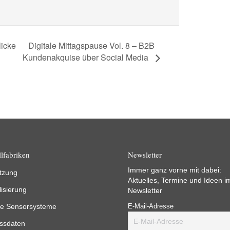
Digitale Mittagspause Vol. 8 – B2B
licke
Kundenakquise über Social Media
lfabriken
Newsletter
Immer ganz vorne mit dabei:
tzung
Aktuelles, Termine und Ideen i
lisierung
Newsletter
e Sensorsysteme
E-Mail-Adresse
ssdaten