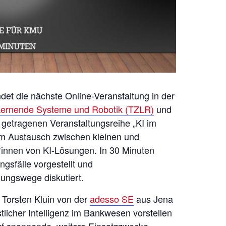
et die nächste Online-Veranstaltung in der
 Lernende Systeme und Robotik (TZLR)
und
getragenen Veranstaltungsreihe „KI im
 dem Austausch zwischen kleinen und
*innen von KI-Lösungen. In 30 Minuten
sfälle vorgestellt und
ungswege diskutiert.
Torsten Kluin von der
adesso SE
aus Jena
icher Intelligenz im Bankwesen vorstellen
uf spannende, weitere Einsatzzwecke