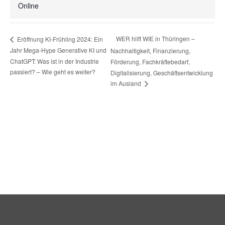
Online
WER hilft WIE in Thüringen –
Eröffnung KI-Frühling 2024: Ein
Jahr Mega-Hype Generative KI und
Nachhaltigkeit, Finanzierung,
ChatGPT: Was ist in der Industrie
Förderung, Fachkräftebedarf,
passiert? – Wie geht es weiter?
Digitalisierung, Geschäftsentwicklung
im Ausland