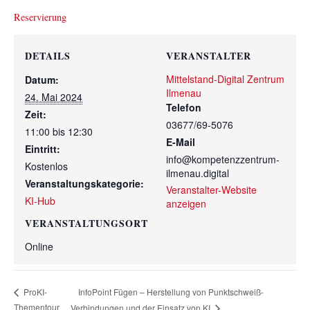
Reservierung
DETAILS
VERANSTALTER
Mittelstand-Digital Zentrum
Datum:
Ilmenau
24. Mai 2024
Telefon
Zeit:
03677/69-5076
11:00 bis 12:30
E-Mail
Eintritt:
info@kompetenzzentrum-
Kostenlos
ilmenau.digital
Veranstaltungskategorie:
Veranstalter-Website
KI-Hub
anzeigen
VERANSTALTUNGSORT
Online
InfoPoint Fügen – Herstellung von Punktschweiß-
ProKI-
Thementour
Verbindungen und der Einsatz von KI